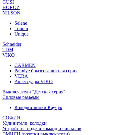
GUSI
HOROZ
NILSON
Selene
Touran
Unique
Schneider
TDM
VIKO
CARMEN
Palmiye брызгозащитная серия
VERA
Аксессуары VIKO
Выключатели "Детская серия"
Силовые разъемы
Колодки-вилки Каучук
СОФИЯ
Удлинители, колодки
Устройства подачи команд и сигналов
ЭМИЛИ (розетки,выключатели)