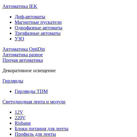
Автоматика IEK
Диф-автоматы
Магнитные пускатели
Однофазные автоматы
Трехфазные автоматы
УЗО
Автоматика OptiDin
Автоматика разное
Прочая автоматика
Декоративное освещение
Гирлянды
Гирлянды TDM
Светодиодная лента и модули
12V
220V
Rishang
Блоки питания для ленты
Профиль для ленты