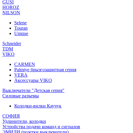
GUSI
HOROZ
NILSON
Selene
Touran
Unique
Schneider
TDM
VIKO
CARMEN
Palmiye брызгозащитная серия
VERA
Аксессуары VIKO
Выключатели "Детская серия"
Силовые разъемы
Колодки-вилки Каучук
СОФИЯ
Удлинители, колодки
Устройства подачи команд и сигналов
ЭМИЛИ (розетки,выключатели)