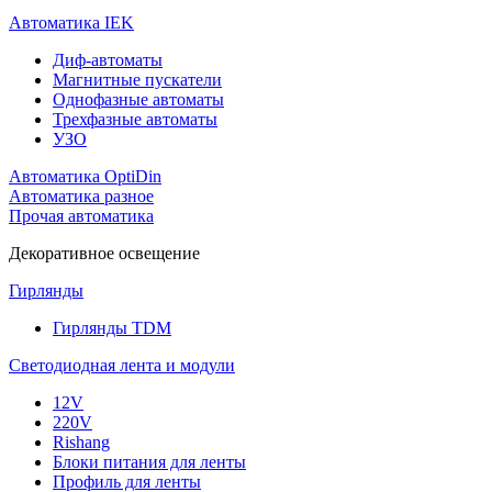
Автоматика IEK
Диф-автоматы
Магнитные пускатели
Однофазные автоматы
Трехфазные автоматы
УЗО
Автоматика OptiDin
Автоматика разное
Прочая автоматика
Декоративное освещение
Гирлянды
Гирлянды TDM
Светодиодная лента и модули
12V
220V
Rishang
Блоки питания для ленты
Профиль для ленты