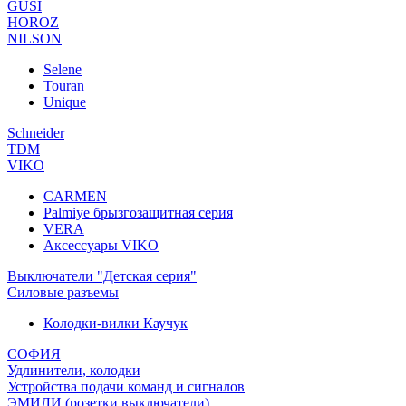
GUSI
HOROZ
NILSON
Selene
Touran
Unique
Schneider
TDM
VIKO
CARMEN
Palmiye брызгозащитная серия
VERA
Аксессуары VIKO
Выключатели "Детская серия"
Силовые разъемы
Колодки-вилки Каучук
СОФИЯ
Удлинители, колодки
Устройства подачи команд и сигналов
ЭМИЛИ (розетки,выключатели)