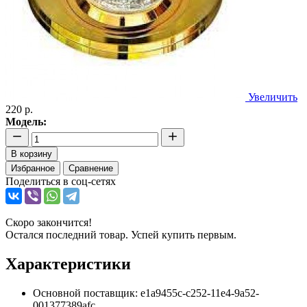
Увеличить
220 р.
Модель:
В корзину
Избранное
Сравнение
Поделиться в соц-сетях
Скоро закончится!
Остался последний товар. Успей купить первым.
Характеристики
Основной поставщик:
e1a9455c-c252-11e4-9a52-
001377389afc