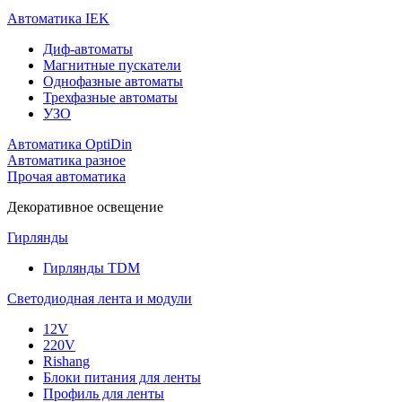
Автоматика IEK
Диф-автоматы
Магнитные пускатели
Однофазные автоматы
Трехфазные автоматы
УЗО
Автоматика OptiDin
Автоматика разное
Прочая автоматика
Декоративное освещение
Гирлянды
Гирлянды TDM
Светодиодная лента и модули
12V
220V
Rishang
Блоки питания для ленты
Профиль для ленты