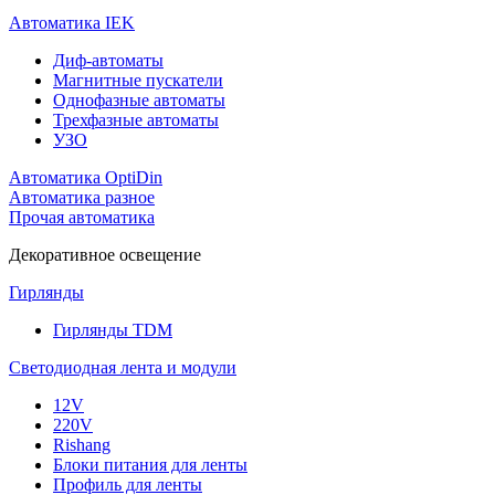
Автоматика IEK
Диф-автоматы
Магнитные пускатели
Однофазные автоматы
Трехфазные автоматы
УЗО
Автоматика OptiDin
Автоматика разное
Прочая автоматика
Декоративное освещение
Гирлянды
Гирлянды TDM
Светодиодная лента и модули
12V
220V
Rishang
Блоки питания для ленты
Профиль для ленты