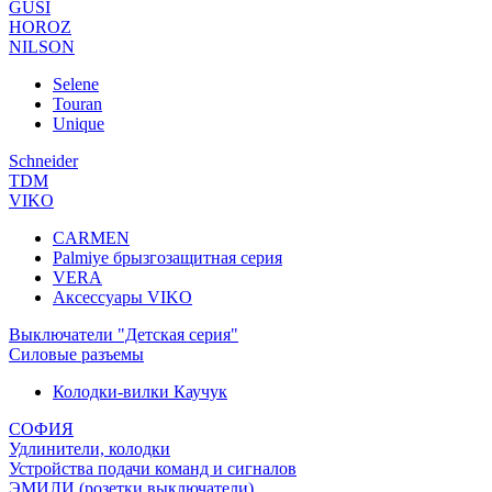
GUSI
HOROZ
NILSON
Selene
Touran
Unique
Schneider
TDM
VIKO
CARMEN
Palmiye брызгозащитная серия
VERA
Аксессуары VIKO
Выключатели "Детская серия"
Силовые разъемы
Колодки-вилки Каучук
СОФИЯ
Удлинители, колодки
Устройства подачи команд и сигналов
ЭМИЛИ (розетки,выключатели)