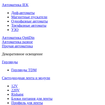
Автоматика IEK
Диф-автоматы
Магнитные пускатели
Однофазные автоматы
Трехфазные автоматы
УЗО
Автоматика OptiDin
Автоматика разное
Прочая автоматика
Декоративное освещение
Гирлянды
Гирлянды TDM
Светодиодная лента и модули
12V
220V
Rishang
Блоки питания для ленты
Профиль для ленты