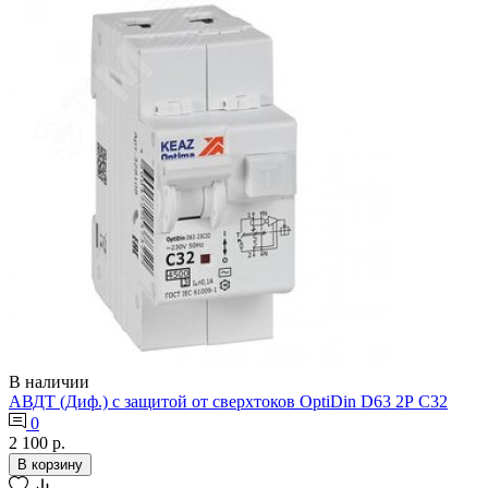
В наличии
АВДТ (Диф.) с защитой от сверхтоков OptiDin D63 2Р С32
0
2 100 р.
В корзину