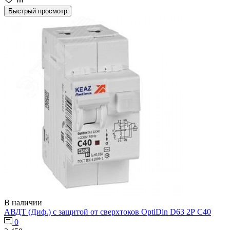
Быстрый просмотр
В наличии
АВДТ (Диф.) с защитой от сверхтоков OptiDin D63 2Р С40
0