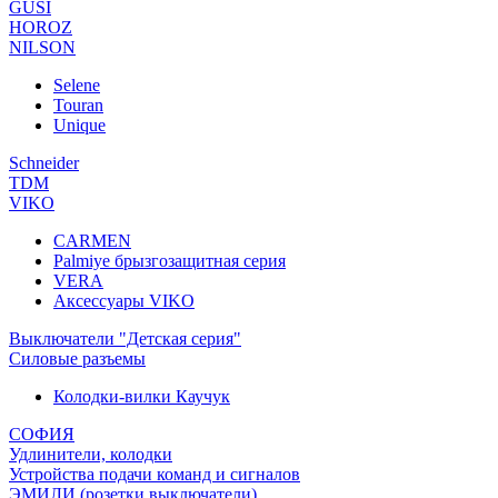
GUSI
HOROZ
NILSON
Selene
Touran
Unique
Schneider
TDM
VIKO
CARMEN
Palmiye брызгозащитная серия
VERA
Аксессуары VIKO
Выключатели "Детская серия"
Силовые разъемы
Колодки-вилки Каучук
СОФИЯ
Удлинители, колодки
Устройства подачи команд и сигналов
ЭМИЛИ (розетки,выключатели)