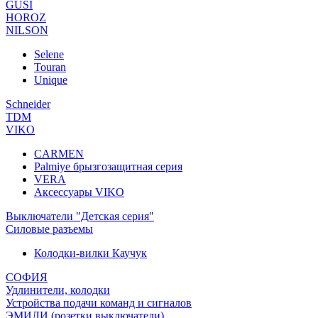
GUSI
HOROZ
NILSON
Selene
Touran
Unique
Schneider
TDM
VIKO
CARMEN
Palmiye брызгозащитная серия
VERA
Аксессуары VIKO
Выключатели "Детская серия"
Силовые разъемы
Колодки-вилки Каучук
СОФИЯ
Удлинители, колодки
Устройства подачи команд и сигналов
ЭМИЛИ (розетки,выключатели)