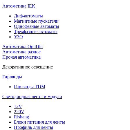
Автоматика IEK
Диф-автоматы
Магнитные пускатели
Однофазные автоматы
Трехфазные автоматы
УЗО
Автоматика OptiDin
Автоматика разное
Прочая автоматика
Декоративное освещение
Гирлянды
Гирлянды TDM
Светодиодная лента и модули
12V
220V
Rishang
Блоки питания для ленты
Профиль для ленты