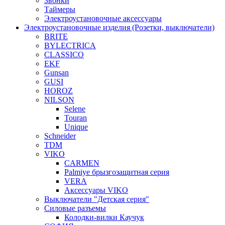
Звонки
Таймеры
Электроустановочные аксессуары
Электроустановочные изделия (Розетки, выключатели)
BRITE
BYLECTRICA
CLASSICO
EKF
Gunsan
GUSI
HOROZ
NILSON
Selene
Touran
Unique
Schneider
TDM
VIKO
CARMEN
Palmiye брызгозащитная серия
VERA
Аксессуары VIKO
Выключатели "Детская серия"
Силовые разъемы
Колодки-вилки Каучук