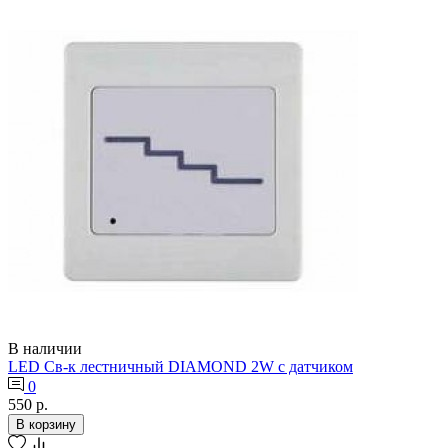
В наличии
LED Св-к лестничный DIAMOND 2W с датчиком
0
550 р.
В корзину