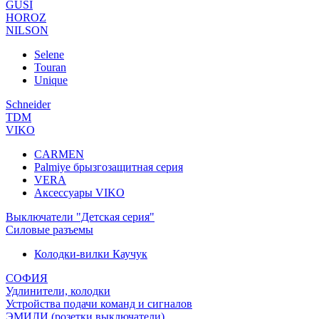
GUSI
HOROZ
NILSON
Selene
Touran
Unique
Schneider
TDM
VIKO
CARMEN
Palmiye брызгозащитная серия
VERA
Аксессуары VIKO
Выключатели "Детская серия"
Силовые разъемы
Колодки-вилки Каучук
СОФИЯ
Удлинители, колодки
Устройства подачи команд и сигналов
ЭМИЛИ (розетки,выключатели)