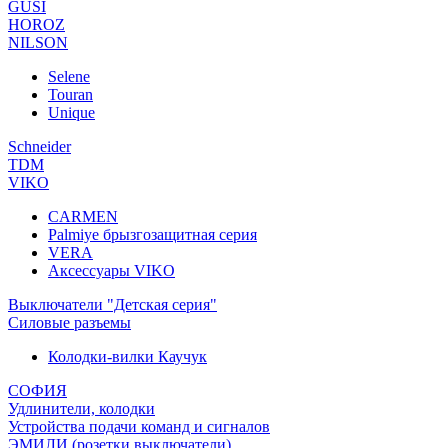
GUSI
HOROZ
NILSON
Selene
Touran
Unique
Schneider
TDM
VIKO
CARMEN
Palmiye брызгозащитная серия
VERA
Аксессуары VIKO
Выключатели "Детская серия"
Силовые разъемы
Колодки-вилки Каучук
СОФИЯ
Удлинители, колодки
Устройства подачи команд и сигналов
ЭМИЛИ (розетки,выключатели)