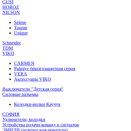
GUSI
HOROZ
NILSON
Selene
Touran
Unique
Schneider
TDM
VIKO
CARMEN
Palmiye брызгозащитная серия
VERA
Аксессуары VIKO
Выключатели "Детская серия"
Силовые разъемы
Колодки-вилки Каучук
СОФИЯ
Удлинители, колодки
Устройства подачи команд и сигналов
ЭМИЛИ (розетки,выключатели)