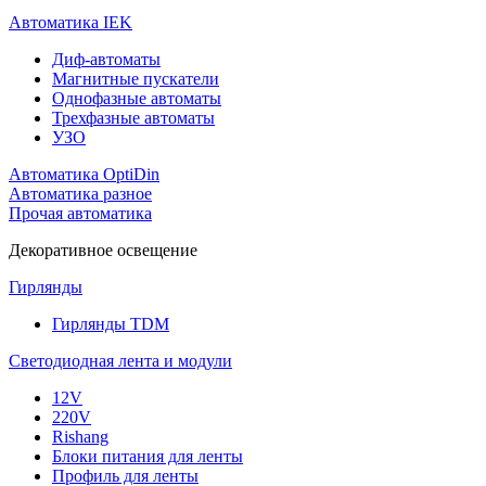
Автоматика IEK
Диф-автоматы
Магнитные пускатели
Однофазные автоматы
Трехфазные автоматы
УЗО
Автоматика OptiDin
Автоматика разное
Прочая автоматика
Декоративное освещение
Гирлянды
Гирлянды TDM
Светодиодная лента и модули
12V
220V
Rishang
Блоки питания для ленты
Профиль для ленты