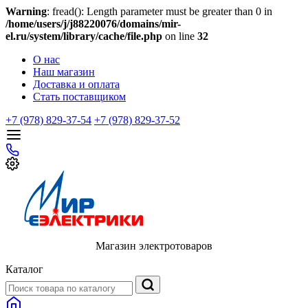
Warning
: fread(): Length parameter must be greater than 0 in
/home/users/j/j88220076/domains/mir-
el.ru/system/library/cache/file.php
on line
32
О нас
Наш магазин
Доставка и оплата
Стать поставщиком
+7 (978) 829-37-54
+7 (978) 829-37-52
Магазин электротоваров
Каталог