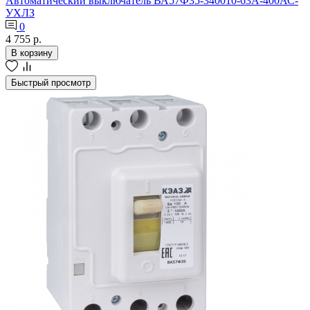
Автоматический выключатель ВА57Ф35-340010-63А-400АС-
УХЛЗ
0
4 755 р.
В корзину
Быстрый просмотр