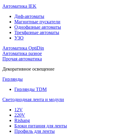
Автоматика IEK
Диф-автоматы
Магнитные пускатели
Однофазные автоматы
Трехфазные автоматы
УЗО
Автоматика OptiDin
Автоматика разное
Прочая автоматика
Декоративное освещение
Гирлянды
Гирлянды TDM
Светодиодная лента и модули
12V
220V
Rishang
Блоки питания для ленты
Профиль для ленты