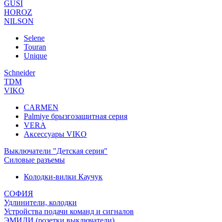
GUSI
HOROZ
NILSON
Selene
Touran
Unique
Schneider
TDM
VIKO
CARMEN
Palmiye брызгозащитная серия
VERA
Аксессуары VIKO
Выключатели "Детская серия"
Силовые разъемы
Колодки-вилки Каучук
СОФИЯ
Удлинители, колодки
Устройства подачи команд и сигналов
ЭМИЛИ (розетки,выключатели)