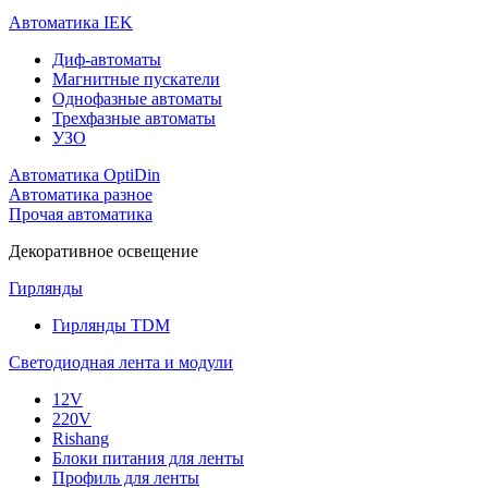
Автоматика IEK
Диф-автоматы
Магнитные пускатели
Однофазные автоматы
Трехфазные автоматы
УЗО
Автоматика OptiDin
Автоматика разное
Прочая автоматика
Декоративное освещение
Гирлянды
Гирлянды TDM
Светодиодная лента и модули
12V
220V
Rishang
Блоки питания для ленты
Профиль для ленты