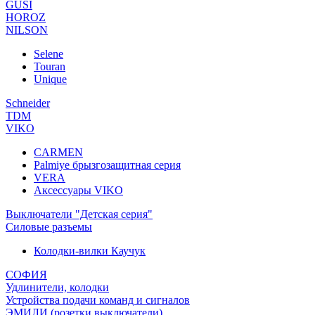
GUSI
HOROZ
NILSON
Selene
Touran
Unique
Schneider
TDM
VIKO
CARMEN
Palmiye брызгозащитная серия
VERA
Аксессуары VIKO
Выключатели "Детская серия"
Силовые разъемы
Колодки-вилки Каучук
СОФИЯ
Удлинители, колодки
Устройства подачи команд и сигналов
ЭМИЛИ (розетки,выключатели)