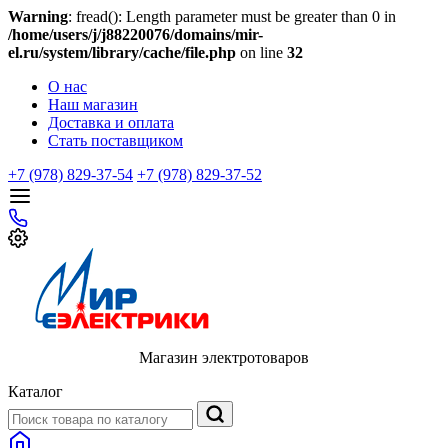
Warning
: fread(): Length parameter must be greater than 0 in
/home/users/j/j88220076/domains/mir-
el.ru/system/library/cache/file.php
on line
32
О нас
Наш магазин
Доставка и оплата
Стать поставщиком
+7 (978) 829-37-54
+7 (978) 829-37-52
Магазин электротоваров
Каталог