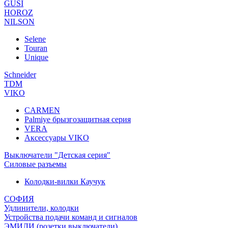
GUSI
HOROZ
NILSON
Selene
Touran
Unique
Schneider
TDM
VIKO
CARMEN
Palmiye брызгозащитная серия
VERA
Аксессуары VIKO
Выключатели "Детская серия"
Силовые разъемы
Колодки-вилки Каучук
СОФИЯ
Удлинители, колодки
Устройства подачи команд и сигналов
ЭМИЛИ (розетки,выключатели)