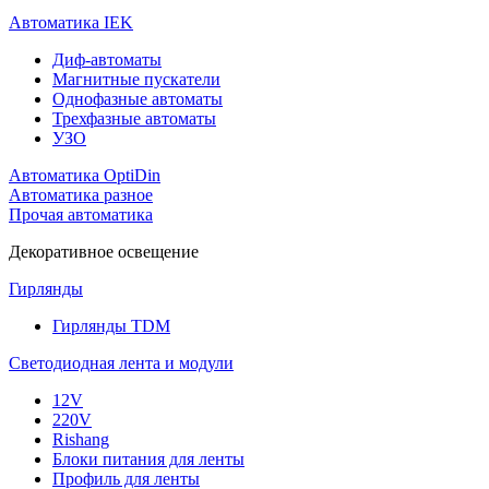
Автоматика IEK
Диф-автоматы
Магнитные пускатели
Однофазные автоматы
Трехфазные автоматы
УЗО
Автоматика OptiDin
Автоматика разное
Прочая автоматика
Декоративное освещение
Гирлянды
Гирлянды TDM
Светодиодная лента и модули
12V
220V
Rishang
Блоки питания для ленты
Профиль для ленты