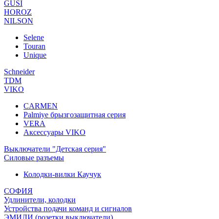
GUSI
HOROZ
NILSON
Selene
Touran
Unique
Schneider
TDM
VIKO
CARMEN
Palmiye брызгозащитная серия
VERA
Аксессуары VIKO
Выключатели "Детская серия"
Силовые разъемы
Колодки-вилки Каучук
СОФИЯ
Удлинители, колодки
Устройства подачи команд и сигналов
ЭМИЛИ (розетки,выключатели)