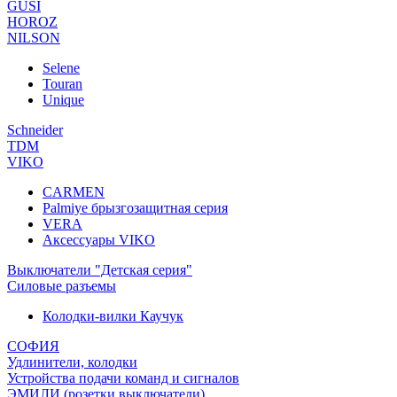
GUSI
HOROZ
NILSON
Selene
Touran
Unique
Schneider
TDM
VIKO
CARMEN
Palmiye брызгозащитная серия
VERA
Аксессуары VIKO
Выключатели "Детская серия"
Силовые разъемы
Колодки-вилки Каучук
СОФИЯ
Удлинители, колодки
Устройства подачи команд и сигналов
ЭМИЛИ (розетки,выключатели)