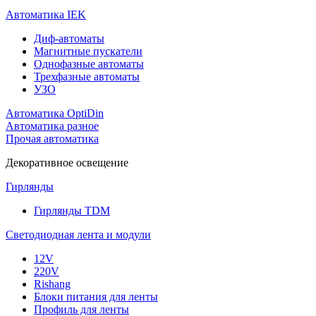
Автоматика IEK
Диф-автоматы
Магнитные пускатели
Однофазные автоматы
Трехфазные автоматы
УЗО
Автоматика OptiDin
Автоматика разное
Прочая автоматика
Декоративное освещение
Гирлянды
Гирлянды TDM
Светодиодная лента и модули
12V
220V
Rishang
Блоки питания для ленты
Профиль для ленты