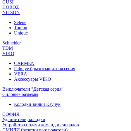
GUSI
HOROZ
NILSON
Selene
Touran
Unique
Schneider
TDM
VIKO
CARMEN
Palmiye брызгозащитная серия
VERA
Аксессуары VIKO
Выключатели "Детская серия"
Силовые разъемы
Колодки-вилки Каучук
СОФИЯ
Удлинители, колодки
Устройства подачи команд и сигналов
ЭМИЛИ (розетки,выключатели)