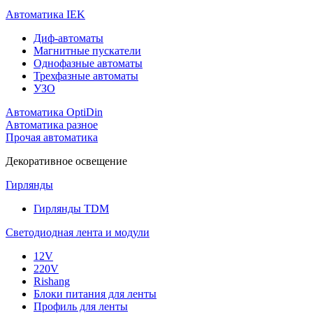
Автоматика IEK
Диф-автоматы
Магнитные пускатели
Однофазные автоматы
Трехфазные автоматы
УЗО
Автоматика OptiDin
Автоматика разное
Прочая автоматика
Декоративное освещение
Гирлянды
Гирлянды TDM
Светодиодная лента и модули
12V
220V
Rishang
Блоки питания для ленты
Профиль для ленты