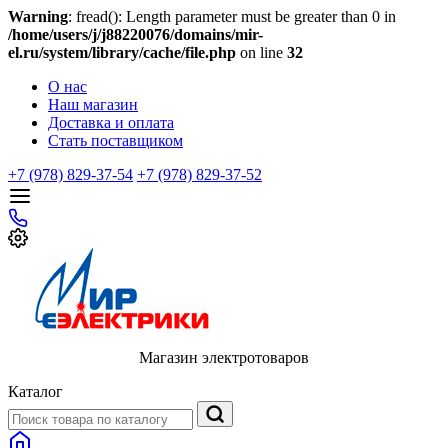
Warning
: fread(): Length parameter must be greater than 0 in
/home/users/j/j88220076/domains/mir-
el.ru/system/library/cache/file.php
on line
32
О нас
Наш магазин
Доставка и оплата
Стать поставщиком
+7 (978) 829-37-54
+7 (978) 829-37-52
Магазин электротоваров
Каталог