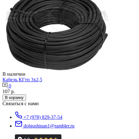
В наличии
Кабель КГтп 3х2,5
0
107 р.
В корзину
Связаться с нами
+7 (978) 829-37-54
dolgushinan1@rambler.ru