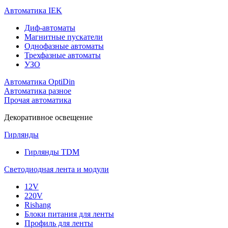
Автоматика IEK
Диф-автоматы
Магнитные пускатели
Однофазные автоматы
Трехфазные автоматы
УЗО
Автоматика OptiDin
Автоматика разное
Прочая автоматика
Декоративное освещение
Гирлянды
Гирлянды TDM
Светодиодная лента и модули
12V
220V
Rishang
Блоки питания для ленты
Профиль для ленты