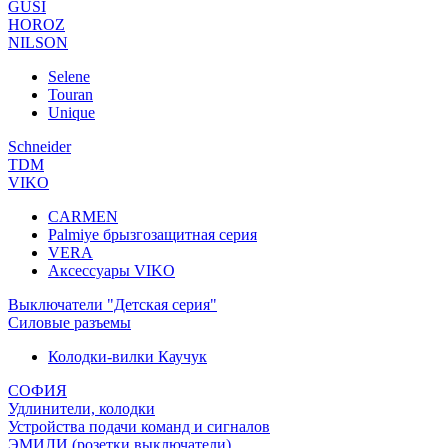
GUSI
HOROZ
NILSON
Selene
Touran
Unique
Schneider
TDM
VIKO
CARMEN
Palmiye брызгозащитная серия
VERA
Аксессуары VIKO
Выключатели "Детская серия"
Силовые разъемы
Колодки-вилки Каучук
СОФИЯ
Удлинители, колодки
Устройства подачи команд и сигналов
ЭМИЛИ (розетки,выключатели)