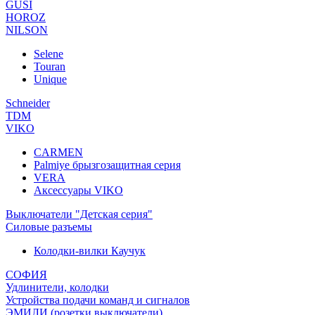
GUSI
HOROZ
NILSON
Selene
Touran
Unique
Schneider
TDM
VIKO
CARMEN
Palmiye брызгозащитная серия
VERA
Аксессуары VIKO
Выключатели "Детская серия"
Силовые разъемы
Колодки-вилки Каучук
СОФИЯ
Удлинители, колодки
Устройства подачи команд и сигналов
ЭМИЛИ (розетки,выключатели)