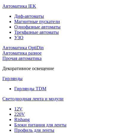
Автоматика IEK
Диф-автоматы
Магнитные пускатели
Однофазные автоматы
Трехфазные автоматы
УЗО
Автоматика OptiDin
Автоматика разное
Прочая автоматика
Декоративное освещение
Гирлянды
Гирлянды TDM
Светодиодная лента и модули
12V
220V
Rishang
Блоки питания для ленты
Профиль для ленты