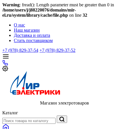
Warning
: fread(): Length parameter must be greater than 0 in
/home/users/j/j88220076/domains/mir-
el.ru/system/library/cache/file.php
on line
32
О нас
Наш магазин
Доставка и оплата
Стать поставщиком
+7 (978) 829-37-54
+7 (978) 829-37-52
Магазин электротоваров
Каталог