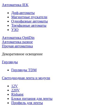
Автоматика IEK
Диф-автоматы
Магнитные пускатели
Однофазные автоматы
Трехфазные автоматы
УЗО
Автоматика OptiDin
Автоматика разное
Прочая автоматика
Декоративное освещение
Гирлянды
Гирлянды TDM
Светодиодная лента и модули
12V
220V
Rishang
Блоки питания для ленты
Профиль для ленты