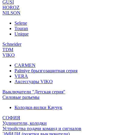
GUSI
HOROZ
NILSON
Selene
Touran
Unique
Schneider
TDM
VIKO
CARMEN
Palmiye брызгозащитная серия
VERA
Аксессуары VIKO
Выключатели "Детская серия"
Силовые разъемы
Колодки-вилки Каучук
СОФИЯ
Удлинители, колодки
Устройства подачи команд и сигналов
ЭМИЛИ (розетки,выключатели)