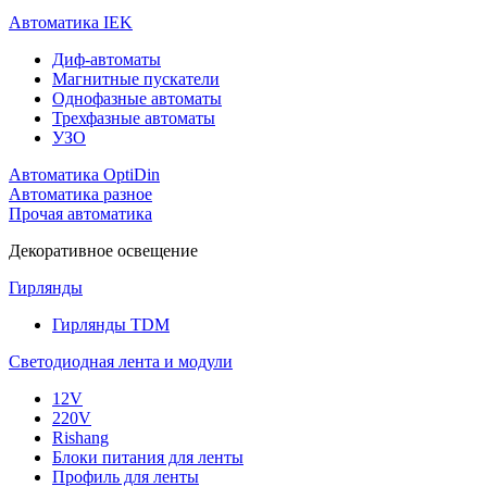
Автоматика IEK
Диф-автоматы
Магнитные пускатели
Однофазные автоматы
Трехфазные автоматы
УЗО
Автоматика OptiDin
Автоматика разное
Прочая автоматика
Декоративное освещение
Гирлянды
Гирлянды TDM
Светодиодная лента и модули
12V
220V
Rishang
Блоки питания для ленты
Профиль для ленты