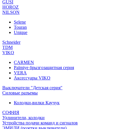
GUSI
HOROZ
NILSON
Selene
Touran
Unique
Schneider
TDM
VIKO
CARMEN
Palmiye брызгозащитная серия
VERA
Аксессуары VIKO
Выключатели "Детская серия"
Силовые разъемы
Колодки-вилки Каучук
СОФИЯ
Удлинители, колодки
Устройства подачи команд и сигналов
ЭМИЛИ (розетки,выключатели)